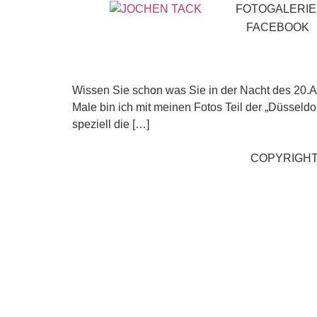
FOTOGALERIE
Monat:
März 2013
FACEBOOK
DÜSSELDORFER NACHT DER
Wissen Sie schon was Sie in der Nacht des 20
Male bin ich mit meinen Fotos Teil der „Düsseld
speziell die […]
COPYRIGHT