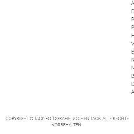
A
D
B
B
H
V
B
N
N
B
D
A
COPYRIGHT © TACK FOTOGRAFIE, JOCHEN TACK. ALLE RECHTE
VORBEHALTEN.