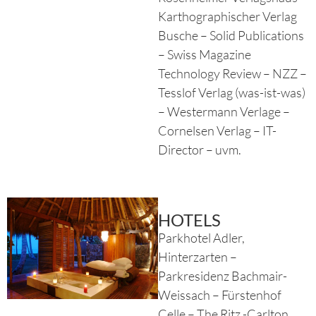
Karthographischer Verlag
Busche – Solid Publications
– Swiss Magazine
Technology Review – NZZ –
Tesslof Verlag (was-ist-was)
– Westermann Verlage –
Cornelsen Verlag – IT-
Director – uvm.
HOTELS
Parkhotel Adler,
Hinterzarten –
Parkresidenz Bachmair-
Weissach – Fürstenhof
Celle – The Ritz -Carlton