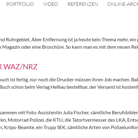
PORTFOLIO
VIDEO
REFERENZEN
ONLINE-ARC
Ruhrgebiet. Aber Entfernung ist ja heute kein Thema mehr, ein pa
ein Magazin oder eine Broschüre. So kann man es mit dem neuen 
R WAZ/NRZ
ch ist fertig, nur noch die Drucker müssen ihren Job machen. Ba
s Buch schon beim Verlag Helllau bestellbar, der Versand ist kos
zusammen mit Foto-Assistentin Julia Fischer, sämtliche Berufsbilde
fen, Motorrad Polizei, die KTU, die Tatortvermesser des LKA, Ent
en, Kripo-Beamte, ein Trupp SEK, sämtliche Arten von Polizeiunif