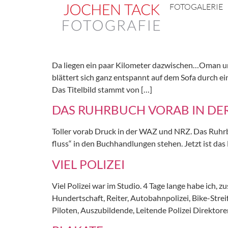
FOTOGALERIE
Autor:
k1@ud1a
FRISCH GEDRUCKT
Da liegen ein paar Kilometer dazwischen…Oman und 
blättert sich ganz entspannt auf dem Sofa durch 
Das Titelbild stammt von […]
DAS RUHRBUCH VORAB IN DE
Toller vorab Druck in der WAZ und NRZ. Das Ruhrbu
fluss“ in den Buchhandlungen stehen. Jetzt ist da
VIEL POLIZEI
Viel Polizei war im Studio. 4 Tage lange habe ich, 
Hundertschaft, Reiter, Autobahnpolizei, Bike-Strei
Piloten, Auszubildende, Leitende Polizei Direktor