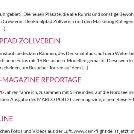
hrgebiet!. Die neuen Plakate, die alle Ruhris und sonstige Bewohn
en Crew vom Denkmalpfad Zollverein und den Marketing Kollegen der
[…]
FAD ZOLLVEREIN
hlenstaub bedeckten Räumen, des Denkmalpfads, auf dem Welterbe
abe ich neue Fotos mit 16 Besuchern-Modellen gemacht. Diese werd
erscheinen, um Besucher Touren auf dem […]
E-MAGAZINE REPORTAGE
20 Jahren fahre ich, zusammen mit 5 Freunden, auf die Nordseeins
 neuen Ausgabe des MARCO POLO travelmagazine, einem Reise E-Ma
LINE
hen Fotos und Videos aus der Luft. www.cam-flight.de ist jetzt im