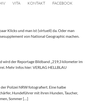
HIV
VITA
KONTAKT
FACEBOOK
ar Klicks und man ist (virtuell) da. Oder man
Reisesupplement von National Geographic machen.
ld wird der Reportage Bildband „219,3 kilometer im
tenfrei. Mehr Infos hier: VERLAG HELLBLAU
r der Polizei NRW fotografiert. Eine halbe
schärfer, Hundeführer mit ihren Hunden, Taucher,
ormen, Sommer […]