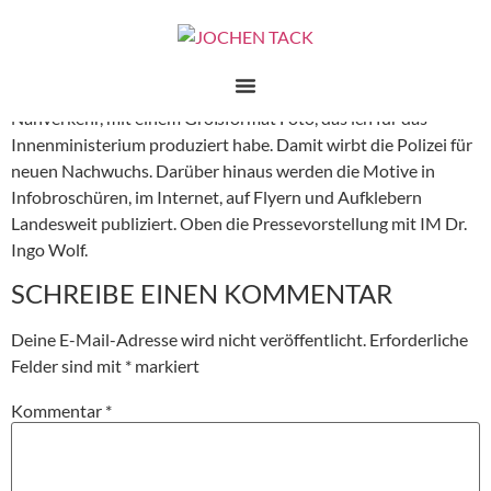
Foto fähr Bus
In 10 Städten NRW’s fahren jetzt Busse, im Öffentlichen
Nahverkehr, mit einem Großformat Foto, das ich für das
Innenministerium produziert habe. Damit wirbt die Polizei für
neuen Nachwuchs. Darüber hinaus werden die Motive in
Infobroschüren, im Internet, auf Flyern und Aufklebern
Landesweit publiziert. Oben die Pressevorstellung mit IM Dr.
Ingo Wolf.
SCHREIBE EINEN KOMMENTAR
Deine E-Mail-Adresse wird nicht veröffentlicht.
Erforderliche
Felder sind mit
*
markiert
Kommentar
*