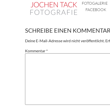
FOTOGALERIE
Fotoproduktion Un
FACEBOOK
Fotoproduktion für die Unfallkasse NRW, Broschür
SCHREIBE EINEN KOMMENTA
Deine E-Mail-Adresse wird nicht veröffentlicht.
Er
Kommentar
*