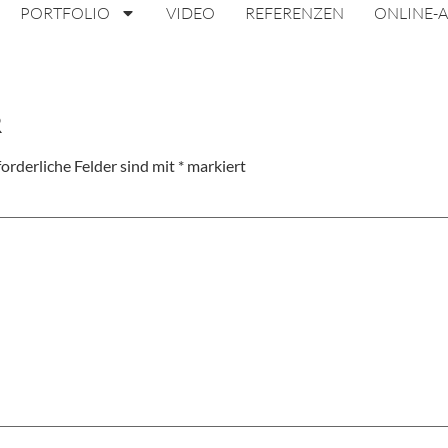
PORTFOLIO
VIDEO
REFERENZEN
ONLINE-
fallkasse NRW
e über sichere Kleidung für Feuerwehrleute im Einsatz
R
forderliche Felder sind mit
*
markiert