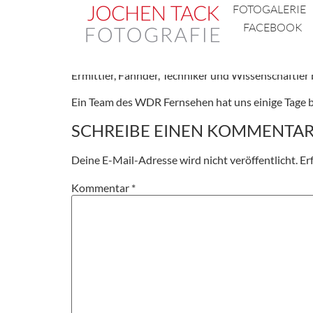
FOTOGALERIE
TV Reportage im 
FACEBOOK
Aufwendig war die Fotoproduktion im Neubau des L
Ermittler, Fahnder, Techniker und Wissenschaftler 
Ein Team des WDR Fernsehen hat uns einige Tage b
SCHREIBE EINEN KOMMENTA
Deine E-Mail-Adresse wird nicht veröffentlicht.
Er
Kommentar
*