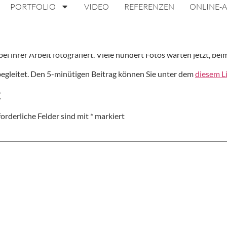
PORTFOLIO
VIDEO
REFERENZEN
ONLINE-
WDR
andeskriminalamt NRW, in Düsseldorf. Viele Tage lang haben wir 
bei ihrer Arbeit fotografiert. Viele hundert Fotos warten jetzt, b
egleitet. Den 5-minütigen Beitrag können Sie unter dem
diesem L
R
forderliche Felder sind mit
*
markiert