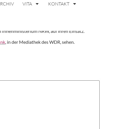
ARCHIV
VITA
KONTAKT
die Labore des Kriminaltechnischen Instituts,
eim Innenministerium NRW, auf ihren Einsatz.
ink
, in der Mediathek des WDR, sehen.